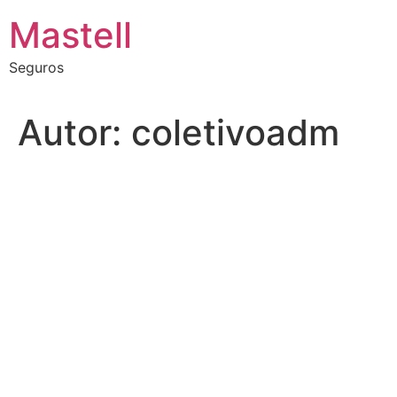
Ir
Mastell
para
o
Seguros
conteúdo
Autor:
coletivoadm